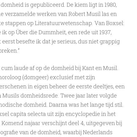
domheid is gepubliceerd. De kiem ligt in 1980,
de verzamelde werken van Robert Musil las en
te stappen op Literatuurwetenschap. Van Boxsel:
te ik op Über die Dummheit, een rede uit 1937,
erst besefte ik dat je serieus, dus niet grappig
preken.”
 cum laude af op de domheid bij Kant en Musil.
moroloog (domgeer) exclusief met zijn
erschenen in eigen beheer de eerste deeltjes, een
an Musils domheidsrede. Twee jaar later volgde
odische domheid. Daarna was het lange tijd stil.
sel capita selecta uit zijn encyclopedie in het
or. Komend najaar verschijnt deel 4, uitgegeven bij
pografie van de domheid, waarbij Nederlands