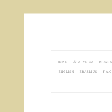
Skip
to
content
HOME
BÂTAFYSICA
BIOGRA
ENGLISH
ERASMUS
F.A.Q