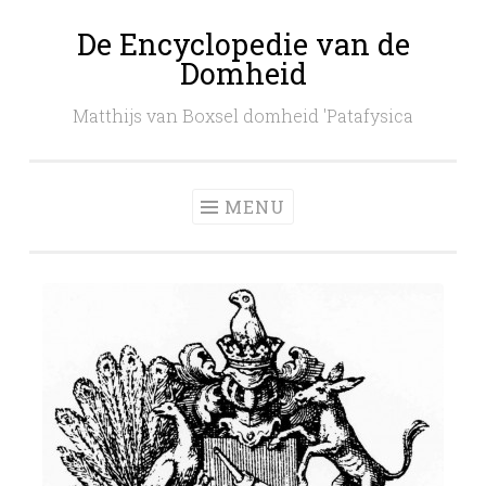
De Encyclopedie van de
Skip
Domheid
to
content
Matthijs van Boxsel domheid 'Patafysica
MENU