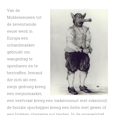
Van de
Middeleeuwen tot
de zeventiende
eeuw werd in
Europa een
schandmasker
gebruikt om
wangedrag te
openbaren en te
bestraffen. Iemand
die zich als een
zwijn gedroeg kreeg
een zwijnsmasker,
een veelvraat kreeg een varkenssnuit met eikenloof,
de brutale opschepper kreeg een helm met gewei of
een blikken vlaggetje vol tanden. In de spiegelstraf