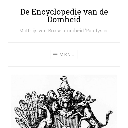
De Encyclopedie van de
Skip
Domheid
to
content
Matthijs van Boxsel domheid 'Patafysica
MENU