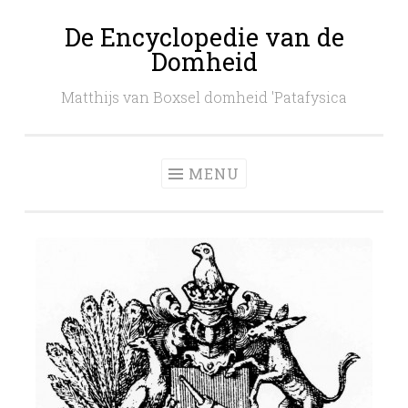
De Encyclopedie van de
Skip
Domheid
to
content
Matthijs van Boxsel domheid 'Patafysica
MENU