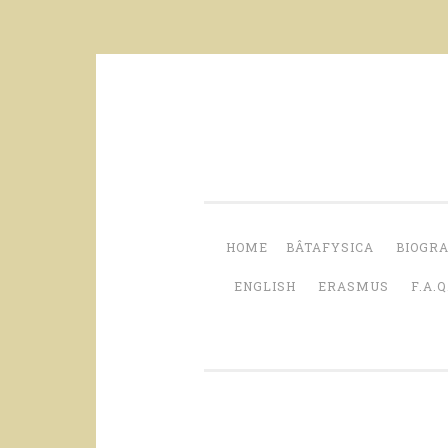
Skip
to
content
HOME
BÂTAFYSICA
BIOGRA
ENGLISH
ERASMUS
F.A.Q