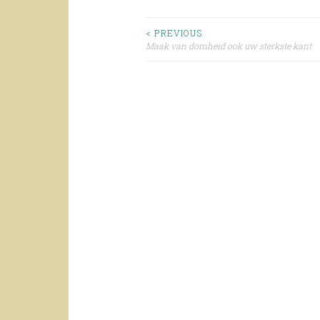
Post
< PREVIOUS
Maak van domheid ook uw sterkste kant
navigation